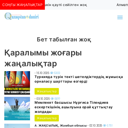
СОҢҒЫ ЖАҢАЛЫҚТАР
Алматыда көшкін қаупі сейілген жоқ
Алмат
Бет табылған жоқ
Қаралымы жоғары
жаңалықтар
- 15.10.2025
5303
Түркияда түрік текті шетелдіктердің жұмысқа
орналасу шарттары өзгерді
Жаңалықтар
- 03.10.2025
5819
Мемлекет басшысы Нұрғиса Тілендиев
ескерткішінің ашылуына орай құттықтау
жолдады
Жаңалықтар
А. ЖАҚСЫЛЫҚ, Жамбыл облысы
- 02.10.2025
5751