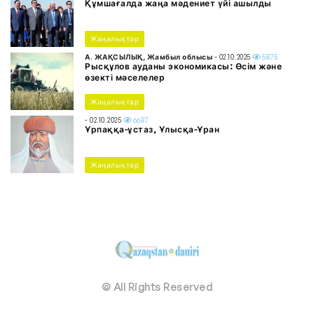
Құмшағалда жаңа мәдениет үйі ашылды
Жаңалықтар
А. ЖАҚСЫЛЫҚ, Жамбыл облысы
- 02.10.2025
5875
Рысқұлов ауданы экономикасы: Өсім және
өзекті мәселелер
Жаңалықтар
- 02.10.2025
6687
Ұрпаққа-ұстаз, Ұлысқа-Ұран
Жаңалықтар
© All Rights Reserved