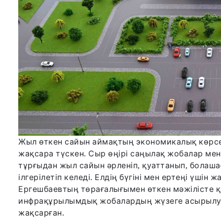
Жыл өткен сайын аймақтың экономикалық көрсет
жақсара түскен. Сыр өңірі саңылақ жобалар ме
тұрғыдан жыл сайын әрленіп, қуаттанып, болаш
ілгерілетіп келеді. Елдің бүгіні мен ертеңі үші
Ергешбаевтың төрағалығымен өткен мәжілісте 
инфрақұрылымдық жобалардың жүзеге асырылу
жақсарған.