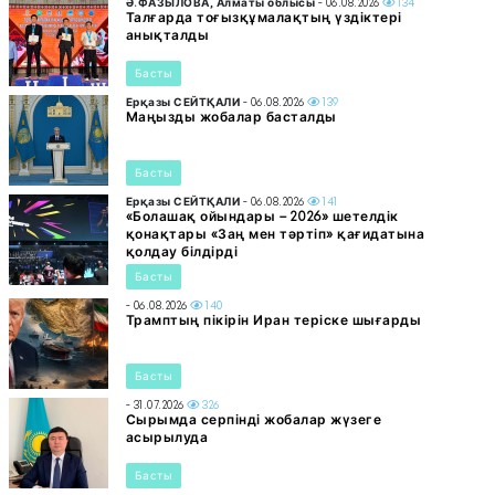
Ә.ФАЗЫЛОВА, Алматы облысы
- 06.08.2026
134
Талғарда тоғызқұмалақтың үздіктері
анықталды
Басты
Ерқазы СЕЙТҚАЛИ
- 06.08.2026
139
Маңызды жобалар басталды
Басты
Ерқазы СЕЙТҚАЛИ
- 06.08.2026
141
«Болашақ ойындары – 2026» шетелдік
қонақтары «Заң мен тәртіп» қағидатына
қолдау білдірді
Басты
- 06.08.2026
140
Трамптың пікірін Иран теріске шығарды
Басты
- 31.07.2026
326
Сырымда серпінді жобалар жүзеге
асырылуда
Басты