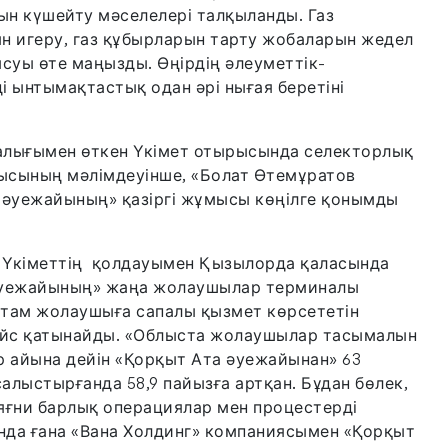
 күшейту мәселелері талқыланды. Газ
н игеру, газ құбырларын тарту жобаларын жедел
ысуы өте маңызды. Өңірдің әлеуметтік-
 ынтымақтастық одан әрі нығая беретіні
алығымен өткен Үкімет отырысында селекторлық
ысының мәлімдеуінше, «Болат Өтемұратов
 әуежайының» қазіргі жұмысы көңілге қонымды
 Үкіметтің қолдауымен Қызылорда қаласында
 әуежайының» жаңа жолаушылар терминалы
 астам жолаушыға сапалы қызмет көрсететін
рейс қатынайды. «Облыста жолаушылар тасымалын
ір айына дейін «Қорқыт Ата әуежайынан» 63
лыстырғанда 58,9 пайызға артқан. Бұдан бөлек,
 яғни барлық операциялар мен процестерді
ында ғана «Вана Холдинг» компаниясымен «Қорқыт