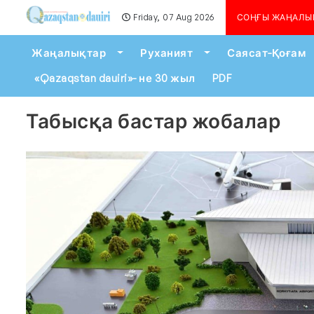
Friday, 07 Aug 2026
Алматыда көшкін қаупі сейілген жо
СОҢҒЫ ЖАҢАЛЫ
Toggle Dropdown
Toggle Dropdown
Жаңалықтар
Руханият
Саясат-Қоғам
«Qazaqstan dauiri»- не 30 жыл
PDF
Табысқа бастар жобалар