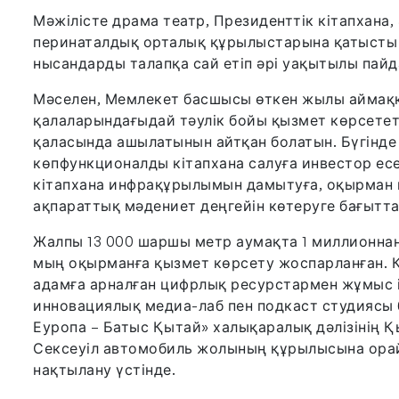
Мәжілісте драма театр, Президенттік кітапхана
перинаталдық орталық құрылыстарына қатысты 
нысандарды талапқа сай етіп әрі уақытылы пайда
Мәселен, Мемлекет басшысы өткен жылы аймаққ
қалаларындағыдай тәулік бойы қызмет көрсетет
қаласында ашылатынын айтқан болатын. Бүгінде
көпфункционалды кітапхана салуға инвестор есеб
кітапхана инфрақұрылымын дамытуға, оқырман қ
ақпараттық мәдениет деңгейін көтеруге бағытта
Жалпы 13 000 шаршы метр аумақта 1 миллионнан
мың оқырманға қызмет көрсету жоспарланған. К
адамға арналған цифрлық ресурстармен жұмыс і
инновациялық медиа-лаб пен подкаст студиясы б
Еуропа – Батыс Қытай» халықаралық дәлізінің Қ
Сексеуіл автомобиль жолының құрылысына орай
нақтылану үстінде.