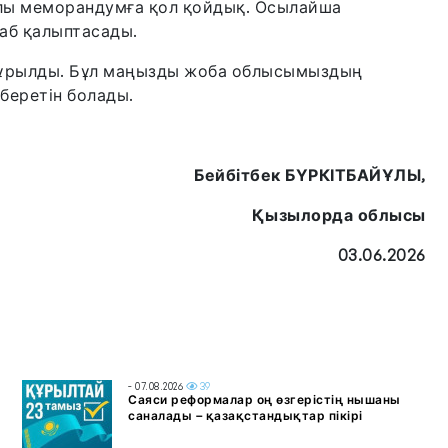
алы меморандумға қол қойдық. Осылайша
аб қалыптасады.
құрылды. Бұл маңызды жоба облысымыздың
беретін болады.
Бейбітбек БҮРКІТБАЙҰЛЫ,
Қызылорда облысы
03.06.2026
- 07.08.2026
39
Саяси реформалар оң өзгерістің нышаны
саналады – қазақстандықтар пікірі