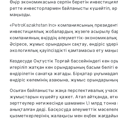
Өңір экономикасына серпін беретін инвестициял
ретте инвесторлармен байланысты күшейтіп, әр 
маңызды.
«PetroKazakhstan Inc» компаниясының президенті
инвестициялық жобалардың жүзеге асырылу ба
компанияның өңірдің әлеуметтік-экономикалық 
Әсіресе, жұмыс орындарын сақтау, өндіріс үдер
экологиялық қауіпсіздікті қамтамасыз ету маңы
Кездесуде Оңтүстік Торғай бассейніндегі кен ор
игеріліп жатқан кен орындарының басым бөлігі ө
өндірілетін санатқа жатады. Бірқатар ұңғымадағы
өндіріс көлемінің азаюына, жұмыс орындарының 
Осыған байланысты жаңа перспективалық учаск
жұмыстарын күшейту қажет. Атап айтқанда, өтке
зерттеулер нәтижесінде шамамен 1,1 млрд тонна 
анықталған деді. Басқосуда әлеуметтік мәселе
қызметкерлерінің жалақысы мен еңбек жағдайын