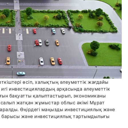
кіштері өсіп, халықтың әлеуметтік жағдайы
н игі инвестициялардың арқасында әлеуметтік
ағын бақуатты қалыптастырып, экономиканы
н жасалып жатқан жұмыстар облыс әкімі Мұрат
қаралды. Өңірдегі маңызды инвестициялық және
 барысы және инвестициялық тартымдылығы