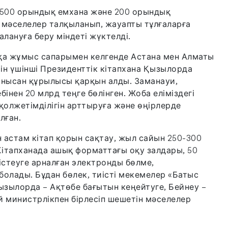
, 500 орындық емхана және 200 орындық
мәселелер талқыланып, жауапты тұлғаларға
лануға беру міндеті жүктелді.
а жұмыс сапарымен келгенде Астана мен Алматы
ін үшінші Президенттік кітапхана Қызылорда
 нысан құрылысы қарқын алды. Заманауи,
інен 20 млрд теңге бөлінген. Жоба еліміздегі
олжетімділігін арттыруға және өңірлерде
лған.
 астам кітап қорын сақтау, жыл сайын 250-300
ітапханада ашық форматтағы оқу залдары, 50
стеуге арналған электронды бөлме,
олады. Бұдан бөлек, тиісті мекемелер «Батыс
ызылорда – Ақтөбе бағытын кеңейтуге, Бейнеу –
 министрлікпен бірлесіп шешетін мәселелер