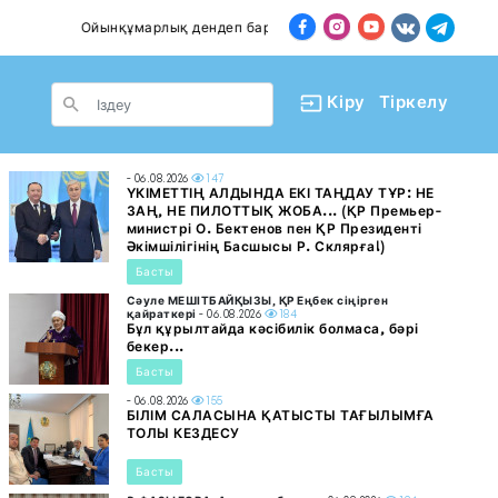
Ойынқұмарлық дендеп барады
Пәтер сатып алғанд
le Dropdown
Кіру
Тіркелу
- 06.08.2026
147
ҮКІМЕТТІҢ АЛДЫНДА ЕКІ ТАҢДАУ ТҰР: НЕ
ЗАҢ, НЕ ПИЛОТТЫҚ ЖОБА... (ҚР Премьер-
министрі О. Бектенов пен ҚР Президенті
Әкімшілігінің Басшысы Р. Склярға!)
Басты
Сәуле МЕШІТБАЙҚЫЗЫ, ҚР Еңбек сіңірген
қайраткері
- 06.08.2026
184
Бұл құрылтайда кәсібилік болмаса, бәрі
бекер...
Басты
- 06.08.2026
155
БІЛІМ САЛАСЫНА ҚАТЫСТЫ ТАҒЫЛЫМҒА
ТОЛЫ КЕЗДЕСУ
Басты