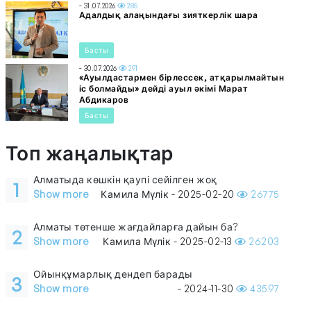
- 31.07.2026
285
Адалдық алаңындағы зияткерлік шара
Басты
- 30.07.2026
291
«Ауылдастармен бірлессек, атқарылмайтын
іс болмайды» дейді ауыл әкімі Марат
Абдикаров
Басты
Топ жаңалықтар
Алматыда көшкін қаупі сейілген жоқ
1
Show more
Камила Мүлік - 2025-02-20
26775
Алматы төтенше жағдайларға дайын ба?
2
Show more
Камила Мүлік - 2025-02-13
26203
Ойынқұмарлық дендеп барады
3
Show more
- 2024-11-30
43597