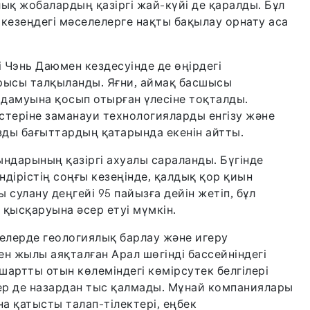
ық жобалардың қазіргі жай-күйі де қаралды. Бұл
кезеңдегі мәселелерге нақты бақылау орнату аса
 Чэнь Даюмен кездесуінде де өңірдегі
рысы талқыланды. Яғни, аймақ басшысы
дамуына қосып отырған үлесіне тоқталды.
істеріне заманауи технологияларды енгізу және
зды бағыттардың қатарында екенін айтты.
ындарының қазіргі ахуалы сараланды. Бүгінде
ндірістің соңғы кезеңінде, қалдық қор қиын
 сулану деңгейі 95 пайызға дейін жетіп, бұл
қысқаруына әсер етуі мүмкін.
елерде геологиялық барлау және игеру
н жылы аяқталған Арал шөгінді бассейніндегі
шартты отын көлеміндегі көмірсутек белгілері
лер де назардан тыс қалмады. Мұнай компаниялары
а қатысты талап-тілектері, еңбек