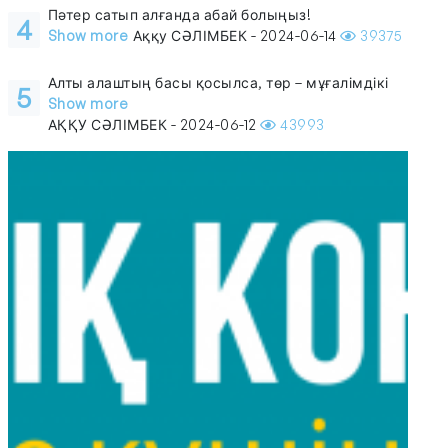
Пәтер сатып алғанда абай болыңыз!
4
Show more
Аққу СӘЛІМБЕК - 2024-06-14
39375
Алты алаштың басы қосылса, төр – мұғалімдікі
5
Show more
АҚҚУ СӘЛІМБЕК - 2024-06-12
43993