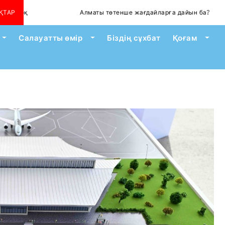
қ
ҚТАР
Алматы төтенше жағдайларға дайын ба?
Toggle Dropdown
Toggle Dropdown
Togg
Салауатты өмір
Біздің сұхбат
Қоғам