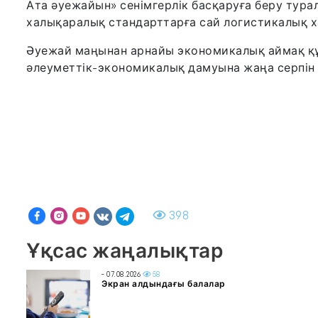
Ата әуежайын» сенімгерлік басқаруға беру тур
халықаралық стандарттарға сай логистикалық х
Әуежай маңынан арнайы экономикалық аймақ 
әлеуметтік-экономикалық дамуына жаңа серпін 
398
Ұқсас жаңалықтар
- 07.08.2026
58
Экран алдындағы балалар