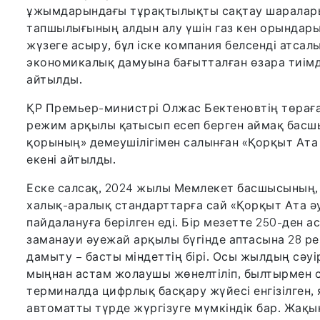
ұжымдарындағы тұрақтылықты сақтау шараларын
тапшылығының алдын алу үшін газ кен орындары
жүзеге асыру, бұл іске компания белсенді атсал
экономикалық дамуына бағытталған өзара тиімді
айтылды.
ҚР Премьер-министрі Олжас Бектеновтің төрағ
режим арқылы қатысып есеп берген аймақ басш
қорының» демеушілігімен салынған «Қорқыт Ата
екені айтылды.
Еске салсақ, 2024 жылы Мемлекет басшысының,
халық-аралық стандарттарға сай «Қорқыт Ата
пайдалануға берілген еді. Бір мезетте 250-ден
заманауи әуежай арқылы бүгінде аптасына 28 
дамыту – басты міндеттің бірі. Осы жылдың сәу
мыңнан астам жолаушы жөнелтіліп, былтырмен са
терминалда цифрлық басқару жүйесі енгізілген,
автоматты түрде жүргізуге мүмкіндік бар. Жақ