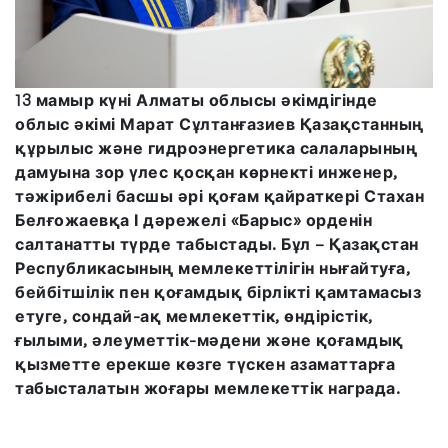
13 мамыр күні Алматы облысы әкімдігінде
облыс әкімі Марат Сұлтанғазиев Қазақстанның
құрылыс және гидроэнергетика салаларының
дамуына зор үлес қосқан көрнекті инженер,
тәжірибелі басшы әрі қоғам қайраткері Стахан
Белғожаевқа І дәрежелі «Барыс» орденін
салтанатты түрде табыстады. Бұл – Қазақстан
Республикасының мемлекеттілігін нығайтуға,
бейбітшілік пен қоғамдық бірлікті қамтамасыз
етуге, сондай-ақ мемлекеттік, өндірістік,
ғылыми, әлеуметтік-мәдени және қоғамдық
қызметте ерекше көзге түскен азаматтарға
табысталатын жоғары мемлекеттік награда.