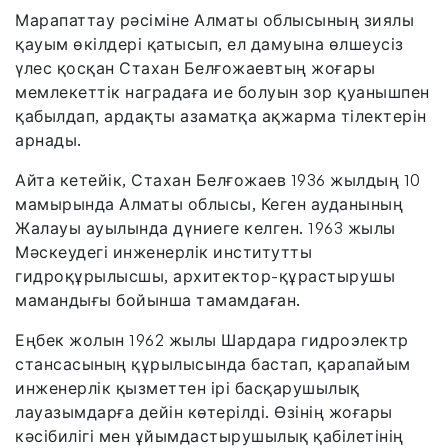
Марапаттау рәсіміне Алматы облысының зиялы
қауым өкілдері қатысып, ел дамуына өлшеусіз
үлес қосқан Стахан Белғожаевтың жоғары
мемлекеттік наградаға ие болуын зор қуанышпен
қабылдап, ардақты азаматқа ақжарма тілектерін
арнады.
Айта кетейік, Стахан Белғожаев 1936 жылдың 10
мамырында Алматы облысы, Кеген ауданының
Жалауы ауылында дүниеге келген. 1963 жылы
Мәскеудегі инженерлік институтты
гидроқұрылысшы, архитектор-құрастырушы
мамандығы бойынша тамамдаған.
Еңбек жолын 1962 жылы Шардара гидроэлектр
стансасының құрылысында бастап, қарапайым
инженерлік қызметтен ірі басқарушылық
лауазымдарға дейін көтерілді. Өзінің жоғары
кәсібилігі мен ұйымдастырушылық қабілетінің