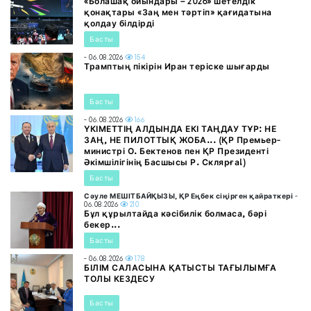
«Болашақ ойындары – 2026» шетелдік
қонақтары «Заң мен тәртіп» қағидатына
қолдау білдірді
Басты
- 06.08.2026
154
Трамптың пікірін Иран теріске шығарды
Басты
- 06.08.2026
166
ҮКІМЕТТІҢ АЛДЫНДА ЕКІ ТАҢДАУ ТҰР: НЕ
ЗАҢ, НЕ ПИЛОТТЫҚ ЖОБА... (ҚР Премьер-
министрі О. Бектенов пен ҚР Президенті
Әкімшілігінің Басшысы Р. Склярға!)
Басты
Сәуле МЕШІТБАЙҚЫЗЫ, ҚР Еңбек сіңірген қайраткері
-
06.08.2026
210
Бұл құрылтайда кәсібилік болмаса, бәрі
бекер...
Басты
- 06.08.2026
178
БІЛІМ САЛАСЫНА ҚАТЫСТЫ ТАҒЫЛЫМҒА
ТОЛЫ КЕЗДЕСУ
Басты