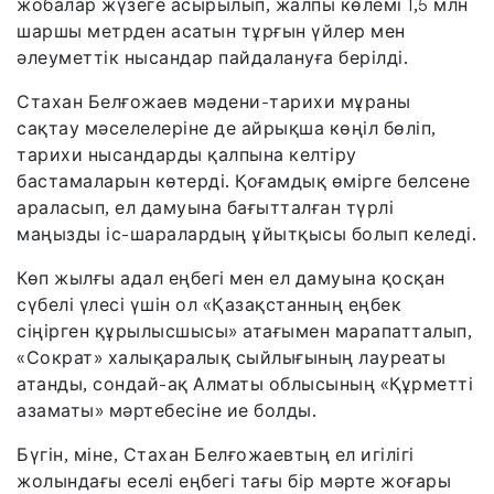
жобалар жүзеге асырылып, жалпы көлемі 1,5 млн
шаршы метрден асатын тұрғын үйлер мен
әлеуметтік нысандар пайдалануға берілді.
Стахан Белғожаев мәдени-тарихи мұраны
сақтау мәселелеріне де айрықша көңіл бөліп,
тарихи нысандарды қалпына келтіру
бастамаларын көтерді. Қоғамдық өмірге белсене
араласып, ел дамуына бағытталған түрлі
маңызды іс-шаралардың ұйытқысы болып келеді.
Көп жылғы адал еңбегі мен ел дамуына қосқан
сүбелі үлесі үшін ол «Қазақстанның еңбек
сіңірген құрылысшысы» атағымен марапатталып,
«Сократ» халықаралық сыйлығының лауреаты
атанды, сондай-ақ Алматы облысының «Құрметті
азаматы» мәртебесіне ие болды.
Бүгін, міне, Стахан Белғожаевтың ел игілігі
жолындағы еселі еңбегі тағы бір мәрте жоғары