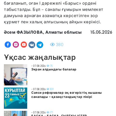
бағаланып, оған І дәрежелі «Барыс» ордені
табысталды. Бұл – саналы ғұмырын мемлекет
дамуына арнаған азаматқа көрсетілген зор
құрмет пен халық алғысының айқын көрінісі.
Әсем ФАЗЫЛОВА, Алматы облысы
15.05.2026
380
Ұқсас жаңалықтар
- 07.08.2026
75
Экран алдындағы балалар
- 07.08.2026
109
Саяси реформалар оң өзгерістің нышаны
саналады – қазақстандықтар пікірі
- 07.08.2026
171
БАСҚА – БАСҚА, СЫРТҚЫ ІСТЕР