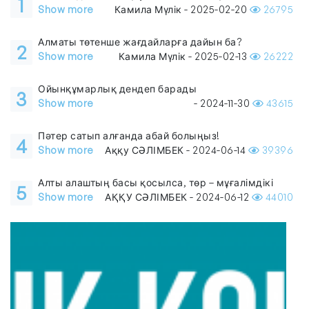
1
Show more
Камила Мүлік - 2025-02-20
26795
Алматы төтенше жағдайларға дайын ба?
2
Show more
Камила Мүлік - 2025-02-13
26222
Ойынқұмарлық дендеп барады
3
Show more
- 2024-11-30
43615
Пәтер сатып алғанда абай болыңыз!
4
Show more
Аққу СӘЛІМБЕК - 2024-06-14
39396
Алты алаштың басы қосылса, төр – мұғалімдікі
5
Show more
АҚҚУ СӘЛІМБЕК - 2024-06-12
44010