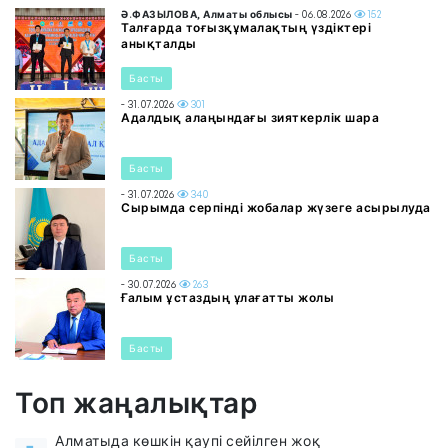
Ә.ФАЗЫЛОВА, Алматы облысы
- 06.08.2026
152
Талғарда тоғызқұмалақтың үздіктері
анықталды
Басты
- 31.07.2026
301
Адалдық алаңындағы зияткерлік шара
Басты
- 31.07.2026
340
Сырымда серпінді жобалар жүзеге асырылуда
Басты
- 30.07.2026
263
Ғалым ұстаздың ұлағатты жолы
Басты
Топ жаңалықтар
Алматыда көшкін қаупі сейілген жоқ