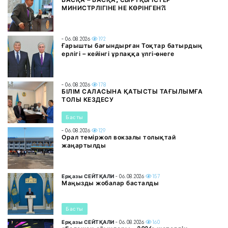
МИНИСТРЛІГІНЕ НЕ КӨРІНГЕН?!
- 06.08.2026
192
Ғарышты бағындырған Тоқтар батырдың
ерлігі – кейінгі ұрпаққа үлгі-өнеге
- 06.08.2026
178
БІЛІМ САЛАСЫНА ҚАТЫСТЫ ТАҒЫЛЫМҒА
ТОЛЫ КЕЗДЕСУ
Басты
- 06.08.2026
129
Орал теміржол вокзалы толықтай
жаңартылды
Ерқазы СЕЙТҚАЛИ
- 06.08.2026
157
Маңызды жобалар басталды
Басты
Ерқазы СЕЙТҚАЛИ
- 06.08.2026
160