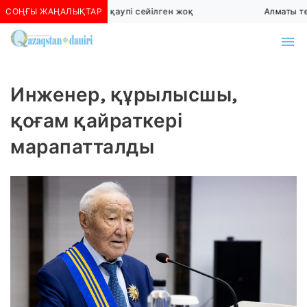
СОҢҒЫ ЖАҢАЛЫҚТАР
Алматыда көшкін қаупі сейілген жоқ
Алматы төт
Инженер, құрылысшы,
қоғам қайраткері
марапатталды