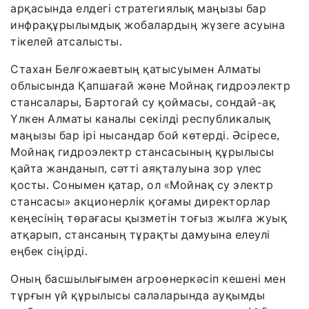
арқасында елдегі стратегиялық маңызы бар
инфрақұрылымдық жобалардың жүзеге асуына
тікелей атсалысты.
Стахан Белғожаевтың қатысуымен Алматы
облысында Қапшағай және Мойнақ гидроэлектр
стансалары, Бартогай су қоймасы, сондай-ақ
Үлкен Алматы каналы секілді республикалық
маңызы бар ірі нысандар бой көтерді. Әсіресе,
Мойнақ гидроэлектр стансасының құрылысы
қайта жанданып, сәтті аяқталуына зор үлес
қосты. Сонымен қатар, ол «Мойнақ су электр
стансасы» акционерлік қоғамы директорлар
кеңесінің төрағасы қызметін тоғыз жылға жуық
атқарып, стансаның тұрақты дамуына елеулі
еңбек сіңірді.
Оның басшылығымен агроөнеркәсіп кешені мен
тұрғын үй құрылысы салаларында ауқымды